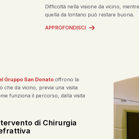
Difficoltà nella visione da vicino, mentr
quella da lontano può restare buona.
APPROFONDISCI
el
Gruppo Sa
n Donato
offrono la
no che da vicino, previa una visita
ome funziona il percorso, dalla visita
ntervento di Chirurgia
efrattiva