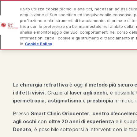
Il Sito utilizza cookie tecnici e analitici, necessari ad assicur
acquisizione di Suo specifico ed inequivocabile consenso, potr
profilazione e altri strumenti di tracciamento, di prima e di ter
linea con le preferenze da Lei manifestate nell’ambito della n
LA CHIRURGIA REFRATTIVA
I DIFETTI VISIVI
Sh
analisi e monitoraggio dei Suoi comportamenti nel corso dell
informazioni circa i cookie e gli strumenti di tracciamento in
la
Cookie Policy
La
chirurgia refrattiva
è oggi il
metodo più sicuro 
i difetti visivi
. Grazie al
laser agli occhi
, è possibile
ipermetropia
,
astigmatismo
e
presbiopia
in modo r
Presso
Smart Clinic Oriocenter
,
centro d’eccellenz
agli occhi
con
oltre 20 anni di esperienza
e il supp
Donato
, è possibile sottoporsi a interventi con le te