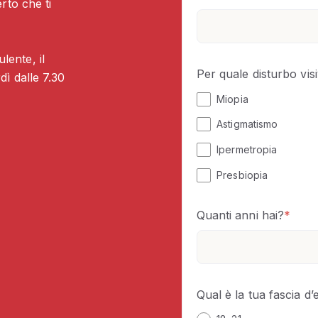
rto che ti
ente, il
Per quale disturbo visi
ì dalle 7.30
Miopia
Astigmatismo
Ipermetropia
Presbiopia
Quanti anni hai?
*
Qual è la tua fascia d’