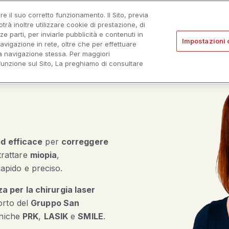
are il suo corretto funzionamento. Il Sito, previa
à inoltre utilizzare cookie di prestazione, di
ze parti, per inviarle pubblicità e contenuti in
Impostazioni 
avigazione in rete, oltre che per effettuare
I NOSTRI MEDICI
FAQ
ow submenu for I DIFETTI VISIVI
a navigazione stessa. Per maggiori
 funzione sul Sito, La preghiamo di consultare
ed efficace
per
correggere
 trattare
miopia
,
apido e preciso.
a per la chirurgia laser
orto del
Gruppo San
cniche
PRK
,
LASIK
e
SMILE
.