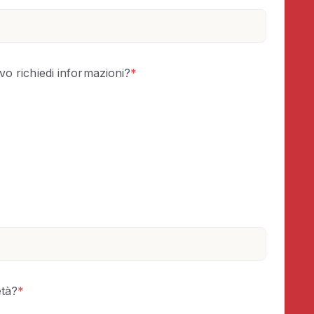
vo richiedi informazioni?
*
età?
*