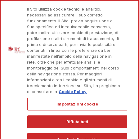
I NOSTRI MEDICI
Il Sito utilizza cookie tecnici e analitici,
necessari ad assicurare il suo corretto
FAQ
funzionamento. Il Sito, previa acquisizione di
Suo specifico ed inequivocabile consenso,
CONTATTACI
potrà inoltre utilizzare cookie di prestazione, di
profilazione e altri strumenti di tracciamento, di
prima e di terze parti, per inviarle pubblicità e
contenuti in linea con le preferenze da Lei
manifestate nell’ambito della navigazione in
rete, oltre che per effettuare analisi e
monitoraggio dei Suoi comportamenti nel corso
della navigazione stessa. Per maggiori
informazioni circa i cookie e gli strumenti di
tracciamento in funzione sul Sito, La preghiamo
di consultare la
Cookie Policy
Impostazioni cookie
COS'È L'IPERMETROPIA?
Rifiuta tutti
L’ipermetropia è un difetto visivo in cui gli oggetti vicini