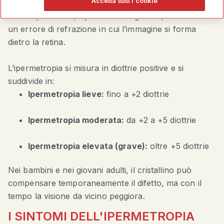
Accetta tutti i cookie
appaiono sfocati, mentre la visione da lontano può
essere più nitida (soprattutto nei giovani). Si tratta di
un errore di refrazione in cui l’immagine si forma
dietro la retina.
L’ipermetropia si misura in diottrie positive e si
suddivide in:
Ipermetropia lieve:
fino a +2 diottrie
Ipermetropia moderata:
da +2 a +5 diottrie
Ipermetropia elevata (grave):
oltre +5 diottrie
Nei bambini e nei giovani adulti, il cristallino può
compensare temporaneamente il difetto, ma con il
tempo la visione da vicino peggiora.
I SINTOMI DELL'IPERMETROPIA